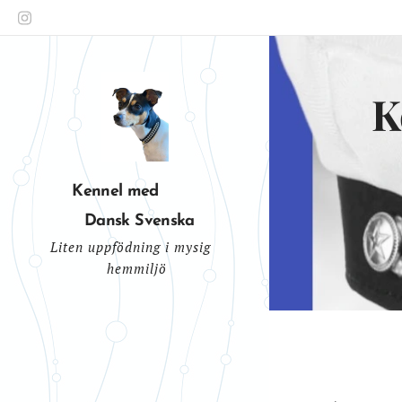
Ken
K
Kennel med
Dansk Svenska
Liten uppfödning i mysig
gårdshundar
hemmiljö