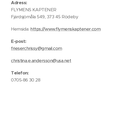
Adress:
FLYMENS KAPTENER
Fjärdsjömåla 549, 373 45 Rödeby
Hemsida:
https://www.flymenskaptener.com
E-post:
frieserchrissy@gmail.com
christina.e.andersson@usa.net
Telefon:
0705-86 30 28